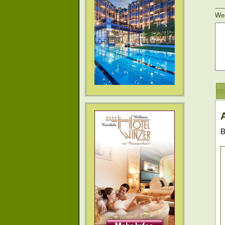
Wei
B