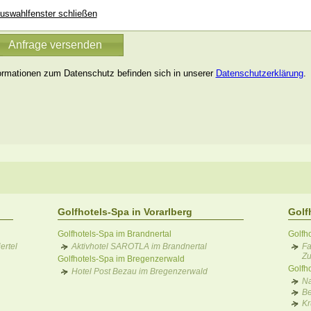
uswahlfenster schließen
ormationen zum Datenschutz befinden sich in unserer
Datenschutzerklärung
.
Golfhotels-Spa in Vorarlberg
Golf
Golfhotels-Spa im Brandnertal
Golfho
rtel
Aktivhotel SAROTLA im Brandnertal
Fa
Zu
Golfhotels-Spa im Bregenzerwald
Golfh
Hotel Post Bezau im Bregenzerwald
Na
Be
Kr