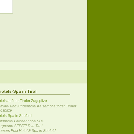
hotels-Spa in Tirol
tels auf der Tiroler Zugspitze
milie- und Kinderhotel Kaiserhof auf der Tiroler
gspitze
otels-Spa in Seefeld
turhotel Lärchenhof & SPA
rgresort SEEFELD in Tirol
umers Post Hotel & Spa in Seefeld