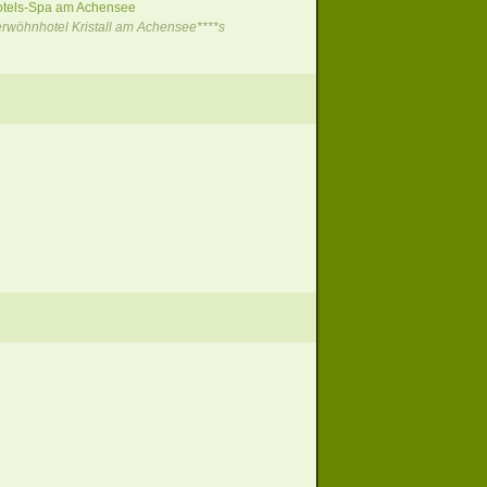
otels-Spa am Achensee
rwöhnhotel Kristall am Achensee****s