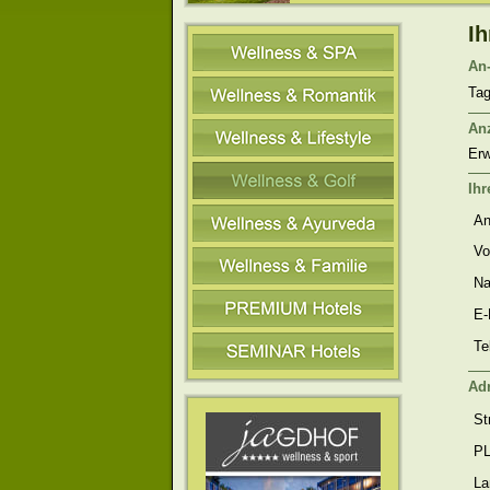
Ih
An-
Tag
An
Er
Ihr
An
Vo
Na
E-
Te
Ad
St
PL
La