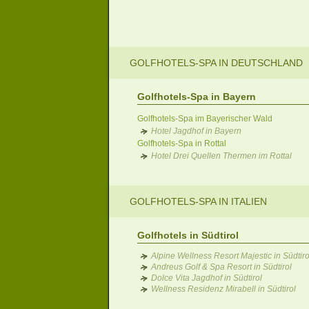
GOLFHOTELS-SPA IN DEUTSCHLAND
Golfhotels-Spa in Bayern
Golfhotels-Spa im Bayerischer Wald
Hotel Jagdhof in Bayern
Golfhotels-Spa in Rottal
Hotel Drei Quellen Thermen im Rottal
GOLFHOTELS-SPA IN ITALIEN
Golfhotels in Südtirol
Alpine Wellness Resort Majestic in Südtiro
Andreus Golf & Spa Resort in Südtirol
Dolce Vita Jagdhof in Südtirol
Wellness Residenz Mirabell in Südtirol