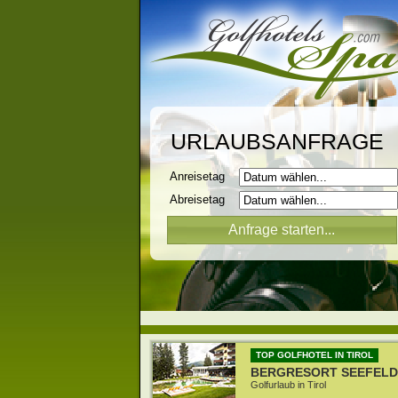
URLAUBSANFRAGE
Anreisetag
Abreisetag
TOP GOLFHOTEL IN TIROL
BERGRESORT SEEFELD
Golfurlaub in Tirol