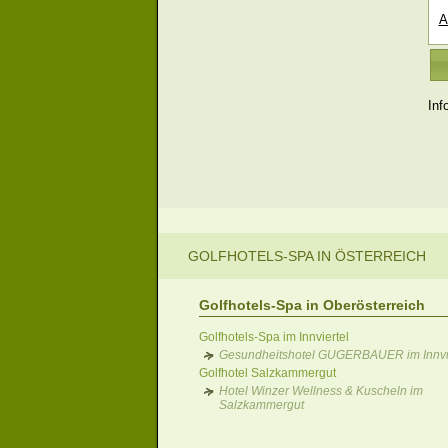
A
Inf
GOLFHOTELS-SPA IN ÖSTERREICH
Golfhotels-Spa in Oberösterreich
Golfhotels-Spa im Innviertel
Gesundheitshotel GUGERBAUER im Innvie
Golfhotel Salzkammergut
Hotel Winzer Wellness & Kuscheln im
Salzkammergut