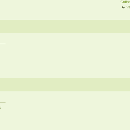
Golfh
Ve
l