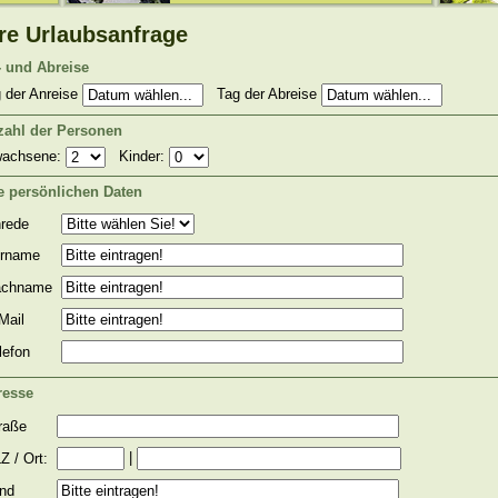
re Urlaubsanfrage
 und Abreise
 der Anreise
Tag der Abreise
zahl der Personen
wachsene:
Kinder:
e persönlichen Daten
rede
rname
chname
Mail
lefon
resse
raße
|
Z / Ort:
nd