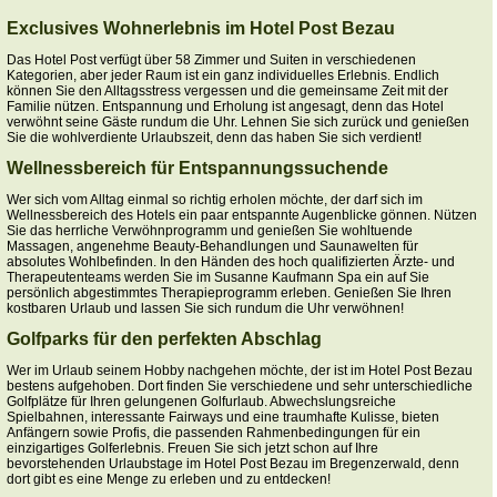
Exclusives Wohnerlebnis im Hotel Post Bezau
Das Hotel Post verfügt über 58 Zimmer und Suiten in verschiedenen
Kategorien, aber jeder Raum ist ein ganz individuelles Erlebnis. Endlich
können Sie den Alltagsstress vergessen und die gemeinsame Zeit mit der
Familie nützen. Entspannung und Erholung ist angesagt, denn das Hotel
verwöhnt seine Gäste rundum die Uhr. Lehnen Sie sich zurück und genießen
Sie die wohlverdiente Urlaubszeit, denn das haben Sie sich verdient!
Wellnessbereich für Entspannungssuchende
Wer sich vom Alltag einmal so richtig erholen möchte, der darf sich im
Wellnessbereich des Hotels ein paar entspannte Augenblicke gönnen. Nützen
Sie das herrliche Verwöhnprogramm und genießen Sie wohltuende
Massagen, angenehme Beauty-Behandlungen und Saunawelten für
absolutes Wohlbefinden. In den Händen des hoch qualifizierten Ärzte- und
Therapeutenteams werden Sie im Susanne Kaufmann Spa ein auf Sie
persönlich abgestimmtes Therapieprogramm erleben. Genießen Sie Ihren
kostbaren Urlaub und lassen Sie sich rundum die Uhr verwöhnen!
Golfparks für den perfekten Abschlag
Wer im Urlaub seinem Hobby nachgehen möchte, der ist im Hotel Post Bezau
bestens aufgehoben. Dort finden Sie verschiedene und sehr unterschiedliche
Golfplätze für Ihren gelungenen Golfurlaub. Abwechslungsreiche
Spielbahnen, interessante Fairways und eine traumhafte Kulisse, bieten
Anfängern sowie Profis, die passenden Rahmenbedingungen für ein
einzigartiges Golferlebnis. Freuen Sie sich jetzt schon auf Ihre
bevorstehenden Urlaubstage im Hotel Post Bezau im Bregenzerwald, denn
dort gibt es eine Menge zu erleben und zu entdecken!