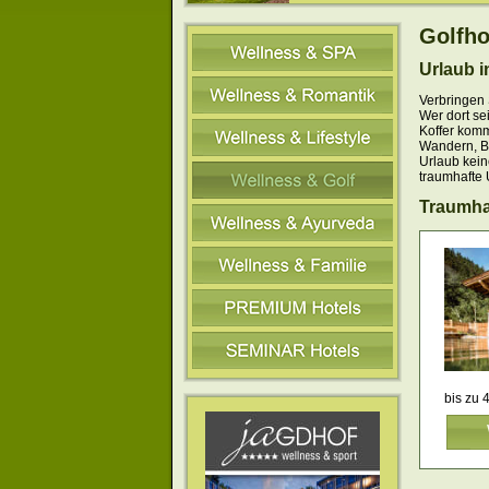
Golfho
Urlaub 
Verbringen 
Wer dort se
Koffer komm
Wandern, Bi
Urlaub kein
traumhafte 
Traumha
bis zu 