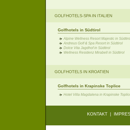
GOLFHOTELS-SPA IN ITALIEN
Golfhotels in Südtirol
Alpine Wellness Resort Majestic in Südtiro
Andreus Golf & Spa Resort in Südtirol
Dolce Vita Jagdhof in Südtirol
Wellness Residenz Mirabell in Südtirol
GOLFHOTELS IN KROATIEN
Golfhotels in Krapinske Toplice
Hotel Villa Magdalena in Krapinske Toplic
KONTAKT
|
IMPRE