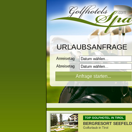
URLAUBSANFRAGE
Anreisetag
Abreisetag
TOP GOLFHOTEL IN TIROL
BERGRESORT SEEFELD
Golfurlaub in Tirol