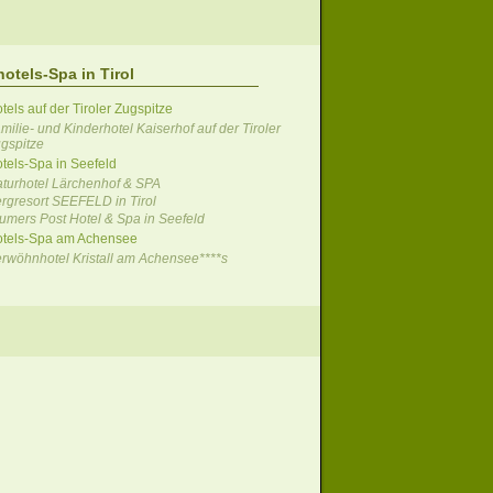
hotels-Spa in Tirol
tels auf der Tiroler Zugspitze
milie- und Kinderhotel Kaiserhof auf der Tiroler
gspitze
otels-Spa in Seefeld
turhotel Lärchenhof & SPA
rgresort SEEFELD in Tirol
umers Post Hotel & Spa in Seefeld
otels-Spa am Achensee
rwöhnhotel Kristall am Achensee****s