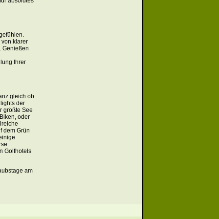
für absolutes
gefühlen.
von klarer
g. Genießen
lung Ihrer
anz gleich ob
lights der
er größte See
Biken, oder
lreiche
uf dem Grün
einige
rse
n Golfhotels
laubstage am