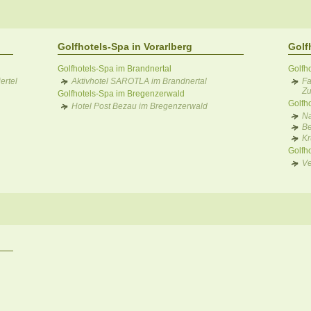
Golfhotels-Spa in Vorarlberg
Golf
Golfhotels-Spa im Brandnertal
Golfho
rtel
Aktivhotel SAROTLA im Brandnertal
Fa
Zu
Golfhotels-Spa im Bregenzerwald
Golfh
Hotel Post Bezau im Bregenzerwald
Na
Be
Kr
Golfh
Ve