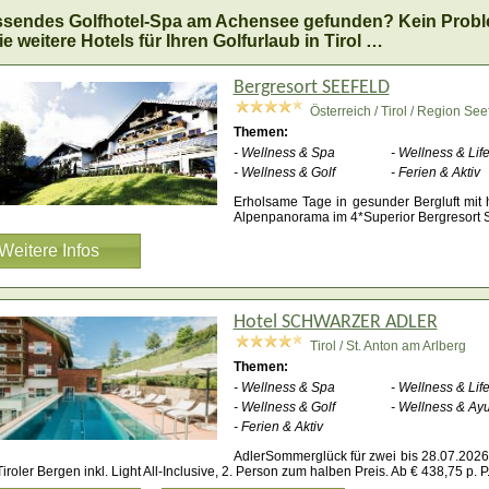
ssendes Golfhotel-Spa am Achensee gefunden? Kein Probl
ie weitere Hotels für Ihren Golfurlaub in Tirol …
Bergresort SEEFELD
Österreich / Tirol / Region See
Themen:
- Wellness & Spa
- Wellness & Life
- Wellness & Golf
- Ferien & Aktiv
Erholsame Tage in gesunder Bergluft mit 
Alpenpanorama im 4*Superior Bergresort 
Weitere Infos
Hotel SCHWARZER ADLER
Tirol / St. Anton am Arlberg
Themen:
- Wellness & Spa
- Wellness & Life
- Wellness & Golf
- Wellness & Ay
- Ferien & Aktiv
AdlerSommerglück für zwei bis 28.07.2026
Tiroler Bergen inkl. Light All-Inclusive, 2. Person zum halben Preis. Ab € 438,75 p. P