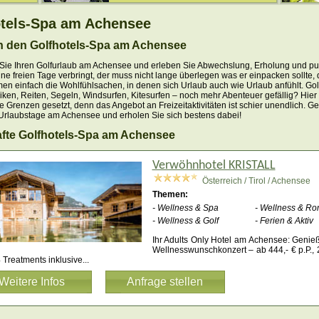
tels-Spa am Achensee
in den Golfhotels-Spa am Achensee
Sie Ihren Golfurlaub am Achensee und erleben Sie Abwechslung, Erholung und p
ine freien Tage verbringt, der muss nicht lange überlegen was er einpacken sollte,
en einfach die Wohlfühlsachen, in denen sich Urlaub auch wie Urlaub anfühlt. Gol
ken, Reiten, Segeln, Windsurfen, Kitesurfen – noch mehr Abenteuer gefällig? Hier
e Grenzen gesetzt, denn das Angebot an Freizeitaktivitäten ist schier unendlich. G
Urlaubstage am Achensee und erholen Sie sich bestens dabei!
fte Golfhotels-Spa am Achensee
Verwöhnhotel KRISTALL
Österreich / Tirol / Achensee
Themen:
- Wellness & Spa
- Wellness & Ro
- Wellness & Golf
- Ferien & Aktiv
Ihr Adults Only Hotel am Achensee: Genieß
Wellnesswunschkonzert – ab 444,- € p.P., 
4 Treatments inklusive
...
Weitere Infos
Anfrage stellen