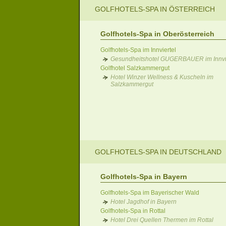
GOLFHOTELS-SPA IN ÖSTERREICH
Golfhotels-Spa in Oberösterreich
Golfhotels-Spa im Innviertel
Gesundheitshotel GUGERBAUER im Innvie
Golfhotel Salzkammergut
Hotel Winzer Wellness & Kuscheln im
Salzkammergut
GOLFHOTELS-SPA IN DEUTSCHLAND
Golfhotels-Spa in Bayern
Golfhotels-Spa im Bayerischer Wald
Hotel Jagdhof in Bayern
Golfhotels-Spa in Rottal
Hotel Drei Quellen Thermen im Rottal