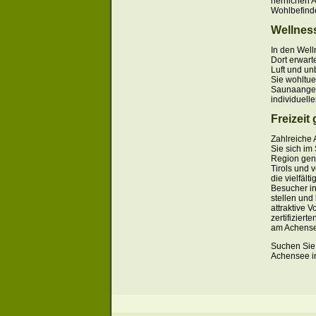
herrlichen 
Wohlbefind
Wellnes
In den Well
Dort erwart
Luft und un
Sie wohltu
Saunaangebo
individuelle
Freizei
Zahlreiche 
Sie sich im
Region geni
Tirols und 
die vielfäl
Besucher in
stellen und
attraktive 
zertifiziert
am Achensee
Suchen Sie
Achensee in