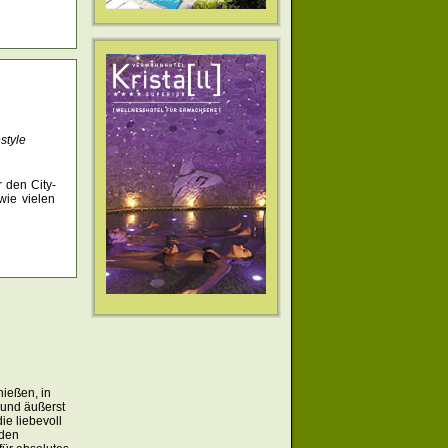
style
 den City-
ie vielen
nießen, in
 und äußerst
ie liebevoll
 den