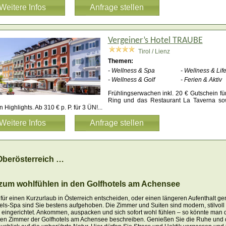
Weitere Infos
Anfrage stellen
Vergeiner’s Hotel TRAUBE
Tirol / Lienz
Themen:
- Wellness & Spa
- Wellness & Life
- Wellness & Golf
- Ferien & Aktiv
Frühlingserwachen inkl. 20 € Gutschein für
Ring und das Restaurant La Taverna sow
n Highlights. Ab 310 € p. P. für 3 ÜN!
...
Weitere Infos
Anfrage stellen
Oberösterreich …
zum wohlfühlen in den Golfhotels am Achensee
 für einen Kurzurlaub in Österreich entscheiden, oder einen längeren Aufenthalt ge
els-Spa sind Sie bestens aufgehoben. Die Zimmer und Suiten sind modern, stilvoll
 eingerichtet. Ankommen, auspacken und sich sofort wohl fühlen – so könnte man d
ten Zimmer der Golfhotels am Achensee beschreiben. Genießen Sie die Ruhe und