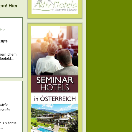
em! Hier
feld
style
herrlichem
Seefeld
...
style
urveda
: 3 Nächte
.
...