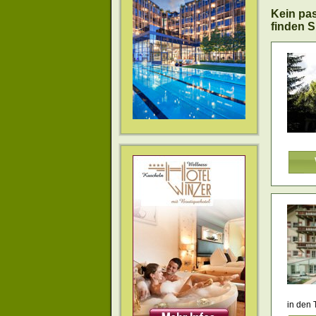
Kein pa
finden S
in den 