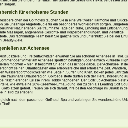
Ausblick auf die unberührte Natur. Hier dürfen Sie Stress und Hektik vergessen und 
en sorgen.
sbereich für erholsame Stunden
nessbereichen der Golfhotels tauchen Sie in eine Welt voller Harmonie und Glücks
en Sie unzählige Angebote, die für ein besonderes Wohlergefühl sorgen. Umgeben 
berührter Natur erleben Sie traumhafte Tage der Ruhe, Erholung und Entspannun
ende Massagen, angenehme Gesichts- und Körperbehandlungen, und vielfältige
te. Das fachkundige Team berät Sie ganzheitlich und unterstützt Sie bei der Erfül
n Beauty-Ziele.
t genießen am Achensee
Ausflugsziele und Freizeitaktivitäten erwarten Sie am schönen Achensee in Tirol. G
 Sommer oder Winter am Achensee sportlich betätigten, oder einfach kulturelle High
eßen möchten – hier ist bestimmt für jeden das richtige dabei. Der Achensee ist d
verspricht seinen Urlaubsgästen eine erlebnisreiche und erholsame Zeit. Wandern, 
tigen Wassersportmöglichkeiten wie Segeln, Surfen und Kiten, locken jedes Jahr zah
 die traumhafte Urlaubsregion. Golfbegeisterte dürfen sich der Herausforderung a
 bei faszinierender Kulisse ihrem Hobby nachgehen. Der Golfclub Achensee bietet 
Vorteile, wie etwa eine 20%-Greenfee-Ermäßigung, der zu den als Leading Golf Cou
en Golfplätzen gehört. Freuen Sie sich darauf, Ihre besten Abschläge im Urlaub in de
 in Tirol zu erleben!
 gleich nach dem passenden Golfhotel-Spa und verbringen Sie wunderschöne Ur
 Tirol!