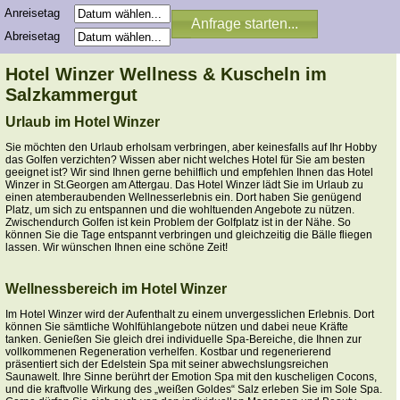
Anreisetag
Abreisetag
Hotel Winzer Wellness & Kuscheln im
Salzkammergut
Urlaub im Hotel Winzer
Sie möchten den Urlaub erholsam verbringen, aber keinesfalls auf Ihr Hobby
das Golfen verzichten? Wissen aber nicht welches Hotel für Sie am besten
geeignet ist? Wir sind Ihnen gerne behilflich und empfehlen Ihnen das Hotel
Winzer in St.Georgen am Attergau. Das Hotel Winzer lädt Sie im Urlaub zu
einen atemberaubenden Wellnesserlebnis ein. Dort haben Sie genügend
Platz, um sich zu entspannen und die wohltuenden Angebote zu nützen.
Zwischendurch Golfen ist kein Problem der Golfplatz ist in der Nähe. So
können Sie die Tage entspannt verbringen und gleichzeitig die Bälle fliegen
lassen. Wir wünschen Ihnen eine schöne Zeit!
Wellnessbereich im Hotel Winzer
Im Hotel Winzer wird der Aufenthalt zu einem unvergesslichen Erlebnis. Dort
können Sie sämtliche Wohlfühlangebote nützen und dabei neue Kräfte
tanken. Genießen Sie gleich drei individuelle Spa-Bereiche, die Ihnen zur
vollkommenen Regeneration verhelfen. Kostbar und regenerierend
präsentiert sich der Edelstein Spa mit seiner abwechslungsreichen
Saunawelt. Ihre Sinne berührt der Emotion Spa mit den kuscheligen Cocons,
und die kraftvolle Wirkung des „weißen Goldes“ Salz erleben Sie im Sole Spa.