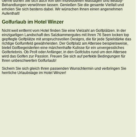
Gerne dürfen Sie sich auch von den individuellen Massagen und Beauty-
Behandlungen verwöhnen lassen. Genießen Sie die gesamte Vielfalt und
erholen Sie sich bestens dabei. Wir wünschen Ihnen einen angenehmen
Aufenthalt!
Golfurlaub im Hotel Winzer
Nicht weit entfernt vom Hotel finden Sie eine Vielzahl an Golfplätzen. In der
einzigartigen Landschaft des Salzkammergutes mit ihren 76 Seen locken top
gepflegte Golfplätze mit anspruchsvollen Designs, die für jede Spielstärke das
richtige Golfumfeld gewährleisten. Der Golfplatz am Attersee beispielsweise,
bietet Golfbegeisterten eine märchenhafte Kulisse für ein unvergessliches
Golferlebnis. Ob Profi oder Anfänger, in den Golfclubs rund um den Attersee
wird das Golfen zur Passion. Freuen Sie sich auf perfekte Bedingungen für
Ihren unbeschwerten Golfurlaub!
Sichern Sie sich gleich Ihren passenden Wunschtermin und verbringen Sie
herrliche Urlaubstage im Hotel Winzer!