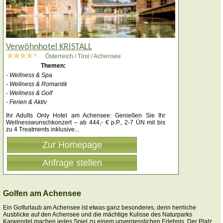
Verwöhnhotel KRISTALL
Österreich / Tirol / Achensee
Themen:
- Wellness & Spa
- Wellness & Romantik
- Wellness & Golf
- Ferien & Aktiv
Ihr Adults Only Hotel am Achensee: Genießen Sie Ihr
Wellnesswunschkonzert – ab 444,- € p.P., 2-7 ÜN mit bis
zu 4 Treatments inklusive
...
Zur Homepage
Anfrage stellen
Golfen am Achensee
Ein Golfurlaub am Achensee ist etwas ganz besonderes, denn herrliche
Ausblicke auf den Achensee und die mächtige Kulisse des Naturparks
Karwendel machen jedes Spiel zu einem unvergesslichen Erlebnis. Der Platz